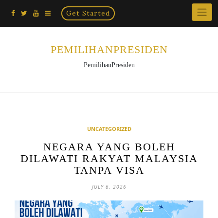
Home
Skip
Get Started
×
to
content
PEMILIHANPRESIDEN
PemilihanPresiden
UNCATEGORIZED
NEGARA YANG BOLEH
DILAWATI RAKYAT MALAYSIA
TANPA VISA
JULY 6, 2026